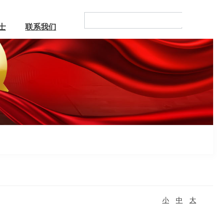
士
联系我们
小
中
大